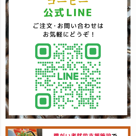
索
す
る